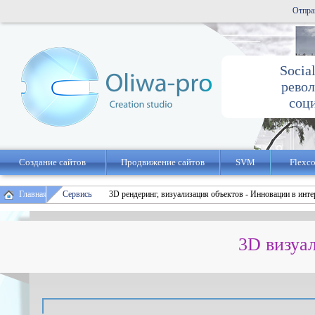
Отпра
Socia
рево
соц
Создание сайтов
Продвижение сайтов
SVM
Flexc
/
/
Главная
Сервисы
3D рендеринг, визуализация объектов - Инновации в инте
3D визуа