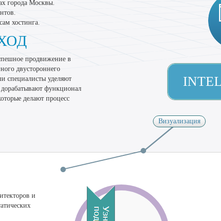
ах города Москвы.
нтов.
сам хостинга.
ХОД
спешное продвижение в
нного двустороннего
INTE
ши специалисты уделяют
 дорабатывают функционал
оторые делают процесс
Визуализация
итекторов и
татических