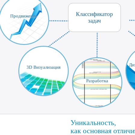
Классификатор
Продвижение
задач
Ди
3D Визуализация
Разработка
Уникальность,
как основная отлич