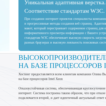
Уникальная адаптивная верстка.
Соответствие стандартам W3C.
При создании интернет проектов специалисты компании
и прогрессивные методы создания веб страниц. Адаптив
макет, который перестраивает содержимое страниц для 
информативного просмотра информации с Вашего устр
стандартам W3C обеспечивает высокую скорость загрузк
разных браузерах и высокую лояльность поисковых сист
ВЫСОКОПРОИЗВОДИТЕЛ
НА БАЗЕ ПРОЦЕССОРОВ 
Хостинг предоставляется всем клиентам компании Олива В
на базе процессоров Intel Xeon
Отказоустойчивая система, обеспечивающая круглосуточное 
интернет. Система построена таким образом, что при отказе 
подключается второй, и дает идентичный актуальный ответ н