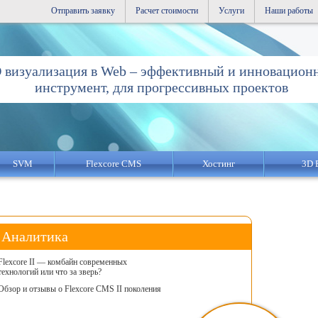
Отправить заявку
Расчет стоимости
Услуги
Наши работы
 визуализация в Web – эффективный и инновацион
инструмент, для прогрессивных проектов
SVM
Flexcore CMS
Хостинг
3D 
Аналитика
Flexcore II — комбайн современных
технологий или что за зверь?
Обзор и отзывы о Flexcore CMS II поколения