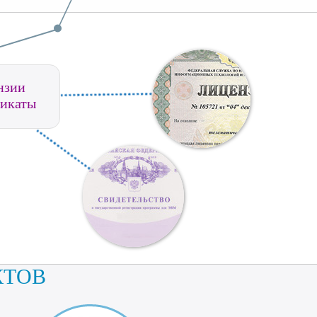
нзии
икаты
КТОВ