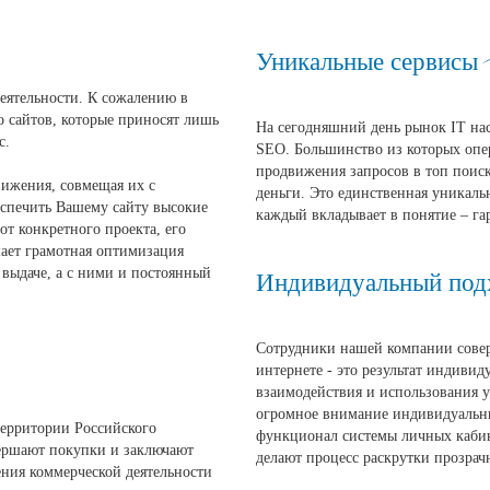
Уникальные сервисы
деятельности. К сожалению в
о сайтов, которые приносят лишь
На сегодняшний день рынок IT н
с.
SEO. Большинство из которых опе
продвижения запросов в топ поиск
вижения, совмещая их с
деньги. Это единственная уникаль
еспечить Вашему сайту высокие
каждый вкладывает в понятие – га
от конкретного проекта, его
шает грамотная оптимизация
 выдаче, а с ними и постоянный
Индивидуальный под
Сотрудники нашей компании сове
интернете - это результат индивид
взаимодействия и использования 
огромное внимание индивидуальн
ерритории Российского
функционал системы личных каби
вершают покупки и заключают
делают процесс раскрутки прозрач
дения коммерческой деятельности