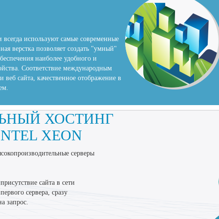
 всегда используют самые современные
ная верстка позволяет создать "умный"
обеспечения наиболее удобного и
ойства. Соответствие международным
и веб сайта, качественное отображение в
ем.
ЬНЫЙ ХОСТИНГ
INTEL XEON
ысокопроизводительные серверы
присутствие сайта в сети
первого сервера, сразу
а запрос.